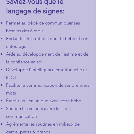
Saviez-vous que le
langage de signes:
Permet au bébé de communiquer ses
besoins dès 6 mois
Réduit les frustrations pour le bébé et son
entourage
Aide au développement de l’estime et de
la confiance en soi
Développe l’intelligence émotionnelle et
le QI
Facilite la communication de ses premiers
mots
Établit un lien unique avec votre bébé
Soutien les enfants avec défis de
communication
Agrémente les routines en milieux de
garde, petits & grands