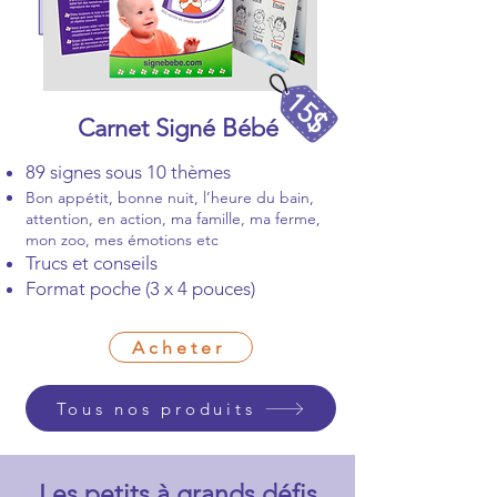
15$
Carnet Signé Bébé
89 signes sous 10 thèmes
Bon appétit, bonne nuit, l’heure du bain,
attention, en action, ma famille, ma ferme,
mon zoo, mes émotions etc
Trucs et conseils
Format poche (3 x 4 pouces)
Acheter
Tous nos produits
Les petits à grands défis