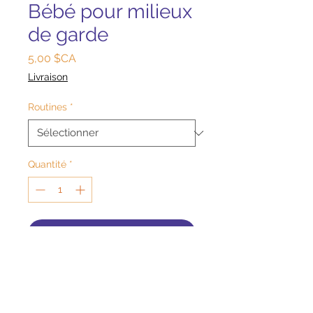
Bébé pour milieux
de garde
Prix
5,00 $CA
Livraison
Routines
*
Quantité
*
Ajouter au panier
Pour milieux de garde
Nous savons tous que les routines
sécurisent et réconfortent les