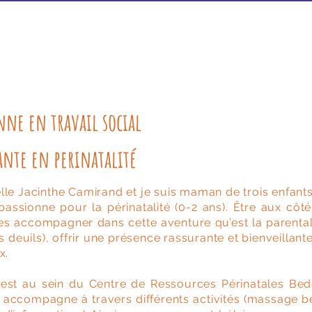
Ateliers
Boutique
Forfait vidéos
Contact
nne en travail social
nte en perinatalité
lle Jacinthe Camirand et je suis maman de trois enfants
passionne pour la périnatalité (0-2 ans). Être aux cô
les accompagner dans cette aventure qu’est la parentalit
es deuils), offrir une présence rassurante et bienveillant
x.
c’est au sein du Centre de Ressources Périnatales Be
s accompagne à travers différents activités (massage bé