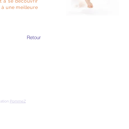
t à se découvrir
si à une meilleure
Retour
ration
PommeZ