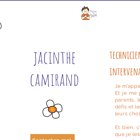
Depuis 2004
Accueil
jacinthe
technicie
intervena
camirand
Je m’appe
Et je me 
parents, 
défis et l
leurs choi
Et bien, 
que je le