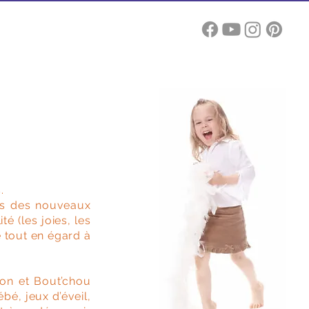
Blog
SB
.
tés des nouveaux
é (les joies, les
e tout en égard à
don et Bout’chou
bé, jeux d’éveil,