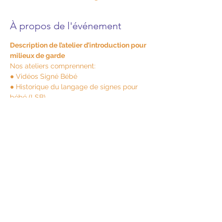
À propos de l'événement
Description de l’atelier d’introduction pour 
milieux de garde
Nos ateliers comprennent:
● Vidéos Signé Bébé
● Historique du langage de signes pour 
bébé (LSB)
● Développement de la communication 
chez le bébé
● Quels sont les bienfaits du LSB sur le 
développement du bébé?
Afficher plus
Partager cet événement