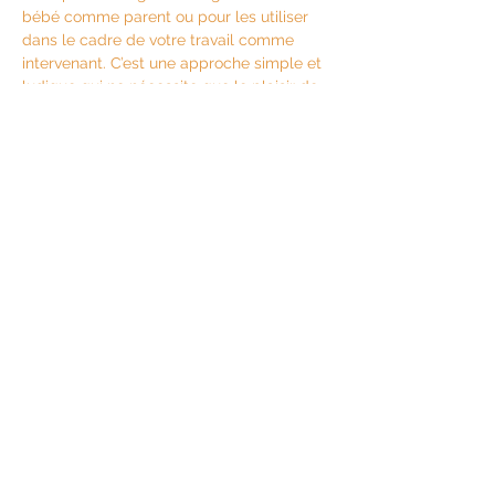
bébé comme parent ou pour les utiliser 
dans le cadre de votre travail comme 
intervenant. C’est une approche simple et 
ludique qui ne nécessite que le plaisir de 
signer et de communiquer avec votre 
bébé. Nous avons aussi de nombreux 
produits disponibles  dans notre boutique 
en ligne.
Partager cet événement
© Copyright
2004-2026
Signé Bébé. Tous droits réservés |
Création Signé Bébé | Collaboration
PommeZ