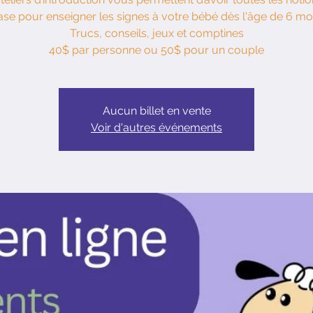
ase pour enseigner les signes à votre bébé dès l'âge de 6 moi
Trucs, conseils, jeux et comptines
40$ par personne ou 50$ pour un couple
Aucun billet en vente
Voir d'autres événements