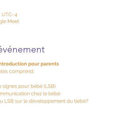
30 UTC−4
gle Meet
'événement
’introduction pour parents
nutes comprend:
e signes pour bébé (LSB)
mmunication chez le bébé
s du LSB sur le développement du bébé?