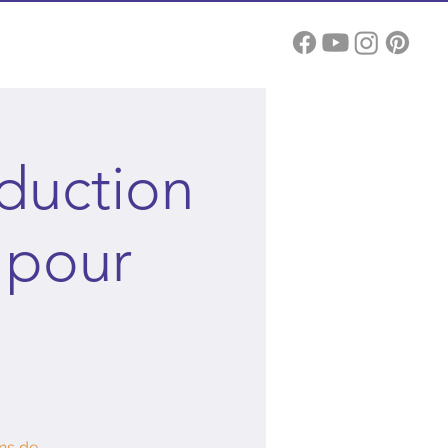
Blog
SB
oduction
 pour
ons de