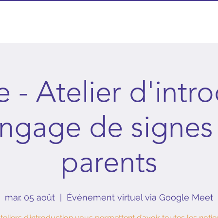
Ateliers
Boutique
Forfait vidéos
Contact
e - Atelier d'intr
angage de signes
parents
mar. 05 août
  |  
Évènement virtuel via Google Meet
teliers d’introduction vous permettent d’avoir toutes les noti