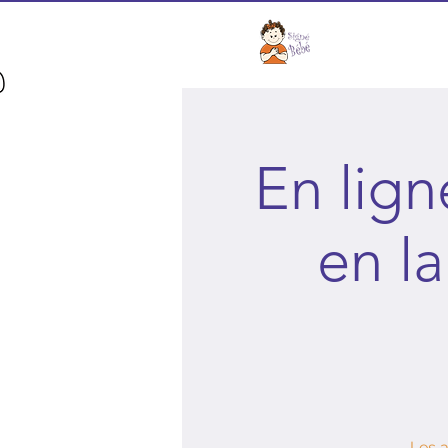
Depuis 2004
Accueil
En lign
en l
Les a